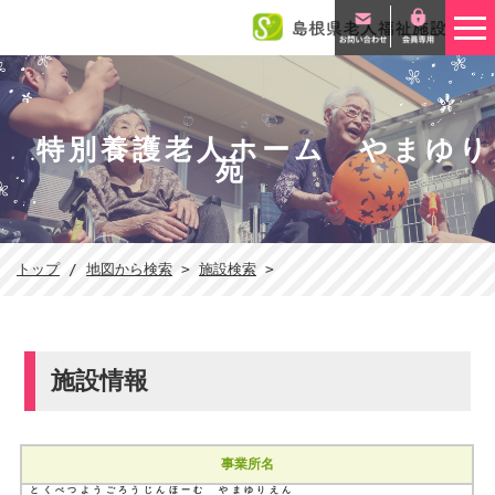
このページの本文へ
特別養護老人ホーム やまゆり
苑
現
トップ
/
地図から検索
>
施設検索
>
在
の
位
置：
施設情報
事業所名
とくべつようごろうじんほーむ やまゆりえん