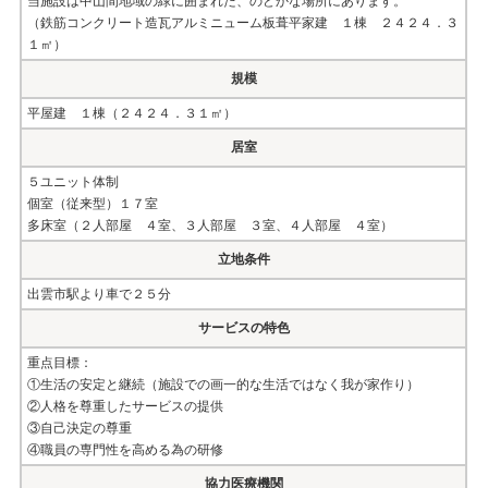
当施設は中山間地域の緑に囲まれた、のどかな場所にあります。
（鉄筋コンクリート造瓦アルミニューム板葺平家建 １棟 ２４２４．３
１㎡）
規模
平屋建 １棟（２４２４．３１㎡）
居室
５ユニット体制
個室（従来型）１７室
多床室（２人部屋 ４室、３人部屋 ３室、４人部屋 ４室）
立地条件
出雲市駅より車で２５分
サービスの特色
重点目標：
①生活の安定と継続（施設での画一的な生活ではなく我が家作り）
②人格を尊重したサービスの提供
③自己決定の尊重
④職員の専門性を高める為の研修
協力医療機関