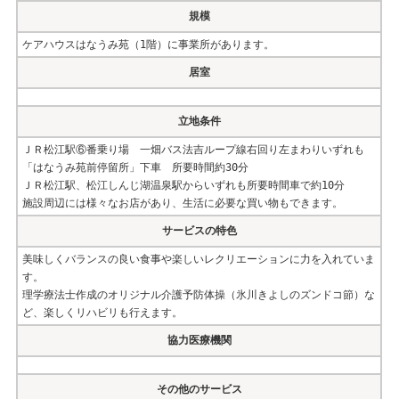
規模
ケアハウスはなうみ苑（1階）に事業所があります。
居室
立地条件
ＪＲ松江駅⑥番乗り場 一畑バス法吉ループ線右回り左まわりいずれも
「はなうみ苑前停留所」下車 所要時間約30分
ＪＲ松江駅、松江しんじ湖温泉駅からいずれも所要時間車で約10分
施設周辺には様々なお店があり、生活に必要な買い物もできます。
サービスの特色
美味しくバランスの良い食事や楽しいレクリエーションに力を入れていま
す。
理学療法士作成のオリジナル介護予防体操（氷川きよしのズンドコ節）な
ど、楽しくリハビリも行えます。
協力医療機関
その他のサービス