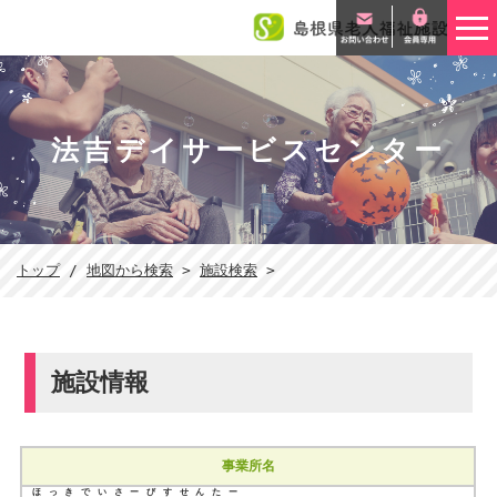
このページの本文へ
法吉デイサービスセンター
現
トップ
/
地図から検索
>
施設検索
>
在
の
位
置：
施設情報
事業所名
ほっきでいさーびすせんたー