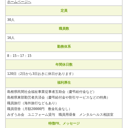
ホームページへ
定員
30人
職員数
16人
勤務体系
8：15～17：15
年間休日数
120日（2日から3日おきに休日があります）
福利厚生
島根県民間社会福祉事業従事者互助会（慶弔給付金など）
島根県東部勤労者共済会（慶弔給付金や割引サービスなどの特典）
職員旅行（海外旅行などもあり）
職員宿舎（月額20000円 敷金礼金なし）
みずうみ会 ユニフォーム貸与 職員用昼食 メンタルヘルス相談室
特徴PR、メッセージ