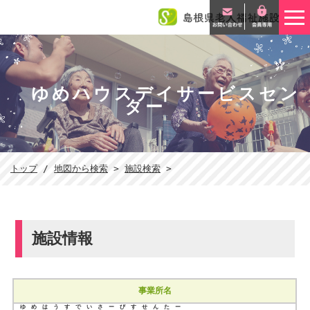
このページの本文へ
ゆめハウスデイサービスセン
ター
現
トップ
/
地図から検索
>
施設検索
>
在
の
位
置：
施設情報
事業所名
ゆめはうすでいさーびすせんたー