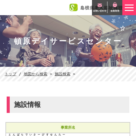
このページの本文へ
頓原デイサービスセンター
現
トップ
/
地図から検索
>
施設検索
>
在
の
位
置：
施設情報
事業所名
とんばらでいさーびすせんたー