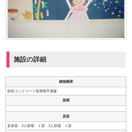
施設の詳細
建物概要
鉄筋コンクリート陸屋根平屋建
規模
居室
多床室 2人部屋 １室 3人部屋 １室