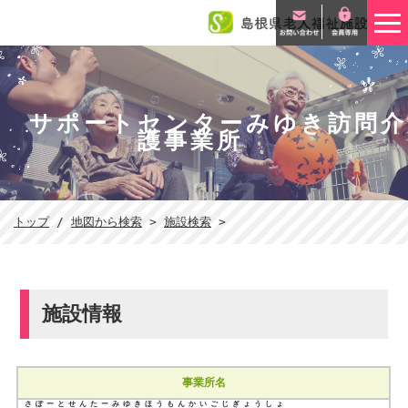
このページの本文へ
サポートセンターみゆき訪問介
護事業所
現
トップ
/
地図から検索
>
施設検索
>
在
の
位
置：
施設情報
事業所名
さぽーとせんたーみゆきほうもんかいごじぎょうしょ