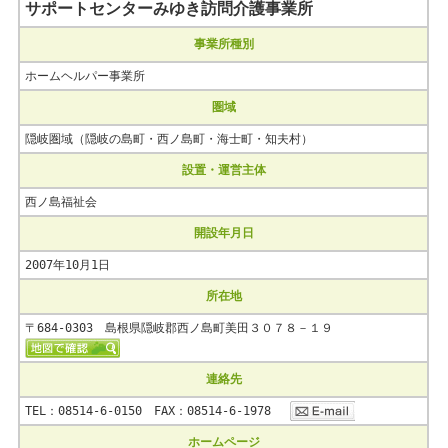
サポートセンターみゆき訪問介護事業所
事業所種別
ホームヘルパー事業所
圏域
隠岐圏域（隠岐の島町・西ノ島町・海士町・知夫村）
設置・運営主体
西ノ島福祉会
開設年月日
2007年10月1日
所在地
〒684-0303 島根県隠岐郡西ノ島町美田３０７８－１９
連絡先
TEL：08514-6-0150 FAX：08514-6-1978
ホームページ