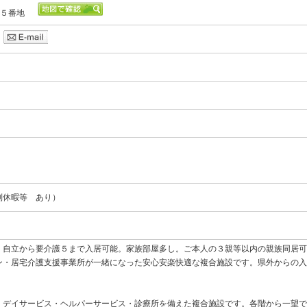
５８５番地
2
別休暇等 あり）
。自立から要介護５まで入居可能。家族部屋多し。ご本人の３親等以内の親族同居可
ン・居宅介護支援事業所が一緒になった安心安楽快適な複合施設です。県外からの入
・デイサービス・ヘルパーサービス・診療所を備えた複合施設です。各階から一望で