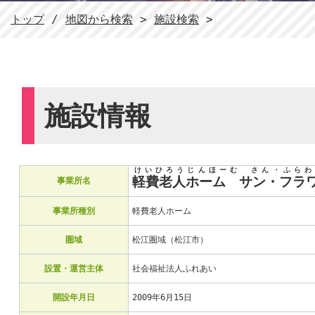
現
トップ
/
地図から検索
>
施設検索
>
在
の
位
置：
施設情報
けいひろうじんほーむ さん・ふらわ
軽費老人ホーム サン・フラ
事業所名
事業所種別
軽費老人ホーム
圏域
松江圏域（松江市）
設置・運営主体
社会福祉法人ふれあい
開設年月日
2009年6月15日