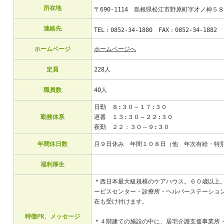
所在地
〒690-1114 島根県松江市野原町字才ノ神
連絡先
TEL：0852-34-1880 FAX：0852-34-188
ホームページ
ホームページへ
定員
228人
職員数
40人
日勤 ８:３０～１７:３０
勤務体系
遅番 １３:３０～２２:３０
夜勤 ２２：３０～９:３０
年間休日数
月９日休み 年間１０８日（他 年次有給・特
福利厚生
＊西日本最大級規模のケアハウス。６０歳以上
ービスセンター・診療所・ヘルパーステーショ
在も受け付けます。
特徴PR、メッセージ
＊４階建ての施設の中に、居宅介護支援事業所