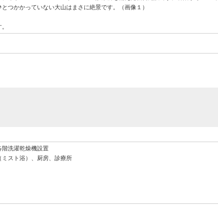
ひとつかかっていない大山はまさに絶景です。（画像１）
す。
各階洗濯乾燥機設置
（ミスト浴）、厨房、診療所