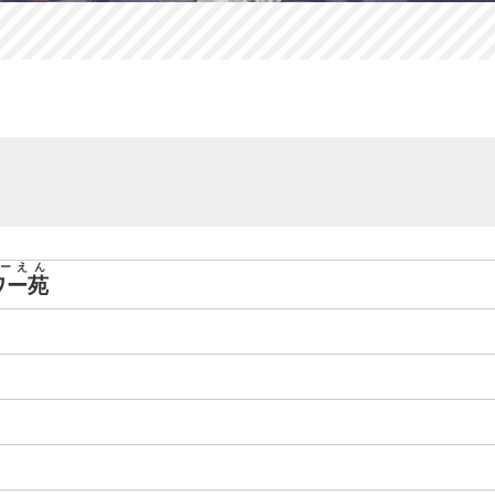
ーえん
ワー苑