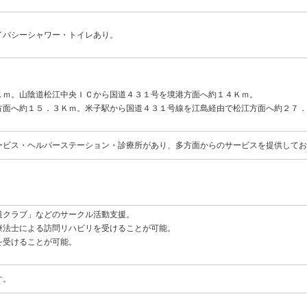
イバシーシャワー・トイレあり。
Ｋｍ。山陰道松江中央ＩＣから国道４３１号を境港方面へ約１４Ｋｍ。
方面へ約１５．３Ｋｍ。米子駅から国道４３１号線を江島経由で松江方面へ約２７．
ービス・ヘルパーステーション・診療所があり、多方面からのサービスを提供してお
道クラブ」などのサークル活動支援。
療法士による訪問リハビリを受けることが可能。
を受けることが可能。
す。