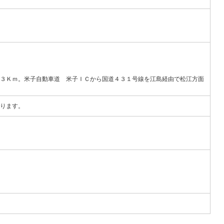
３Ｋｍ。米子自動車道 米子ＩＣから国道４３１号線を江島経由で松江方面
ります。