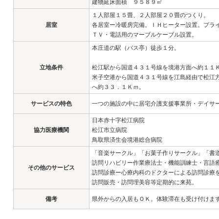
建物延床面積 ９５８９㎡
１人部屋１５畳、２人部屋２０畳のつくり。
居室
各居室ー冷暖房完備。ＩＨヒーター設置。プラ
ＴＶ・電話用のマーブルケーブル設置。
本庄道の駅（バス亭）徒歩１分。
立地条件
松江駅から国道４３１号線を境港方面へ約１１
米子空港から国道４３１号線を江島経由で松江
へ約３３．１Ｋｍ。
サービスの特色
一つの施設の中に居宅介護支援事業所・デイサ
日本赤十字松江病院
協力医療機関
松江市立病院
鳥取県済生会境港総合病院
「音楽サークル」「お菓子作りサークル」「書
訪問リハビリー作業療法士・機能訓練士・言語
その他のサービス
訪問診療ー心療内科のドクターによる訪問診療
訪問販売・訪問理美容等定期的に来苑。
備考
県外からの入居もＯＫ。体験滞在も受け付けま