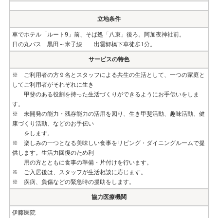
立地条件
車でホテル「ルート9」前、そば処「八束」後ろ。阿加夜神社前。
日の丸バス 黒田～米子線 出雲郷橋下車徒歩1分。
サービスの特色
※ ご利用者の方９名とスタッフによる共生の生活として、一つの家庭と
してご利用者がそれぞれに生き
甲斐のある役割を持った生活づくりができるようにお手伝いをしま
す。
※ 未開発の能力・残存能力の活用を図り、生き甲斐活動、趣味活動、健
康づくり活動、などのお手伝い
をします。
※ 楽しみの一つとなる美味しい食事をリビング・ダイニングルームで提
供します。生活力回復のため利
用の方とともに食事の準備・片付けを行います。
※ ご入居後は、スタッフが生活相談に応じます。
※ 疾病、負傷などの緊急時の援助をします。
協力医療機関
伊藤医院