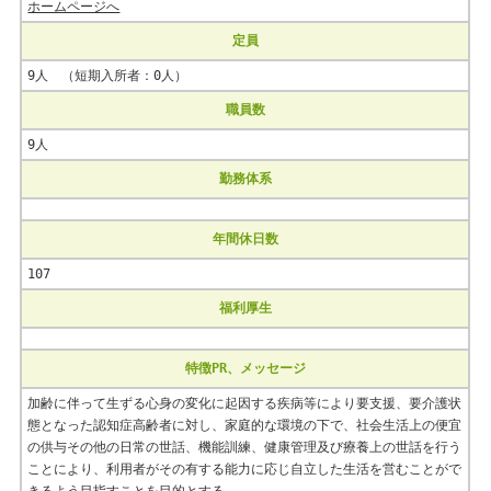
ホームページへ
定員
9人 （短期入所者：0人）
職員数
9人
勤務体系
年間休日数
107
福利厚生
特徴PR、メッセージ
加齢に伴って生ずる心身の変化に起因する疾病等により要支援、要介護状
態となった認知症高齢者に対し、家庭的な環境の下で、社会生活上の便宜
の供与その他の日常の世話、機能訓練、健康管理及び療養上の世話を行う
ことにより、利用者がその有する能力に応じ自立した生活を営むことがで