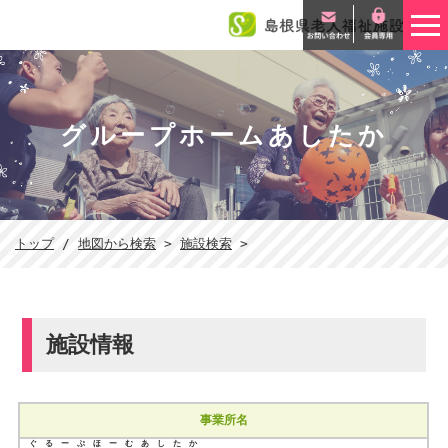
このページの本文へ
グループホームあしたか
現
トップ
/
地図から検索
>
施設検索
>
在
の
位
置：
施設情報
事業所名
ぐるーぷほーむあしたか