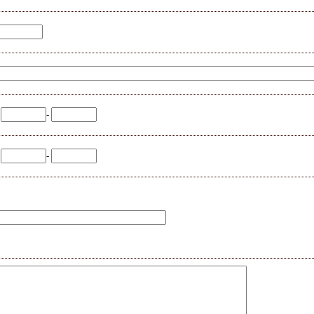
-
-
-
-