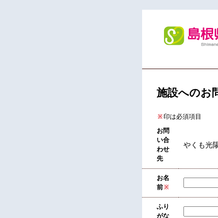
施設へのお
印は必須項目
※
お問
い合
やくも光
わせ
先
お名
前
※
ふり
がな