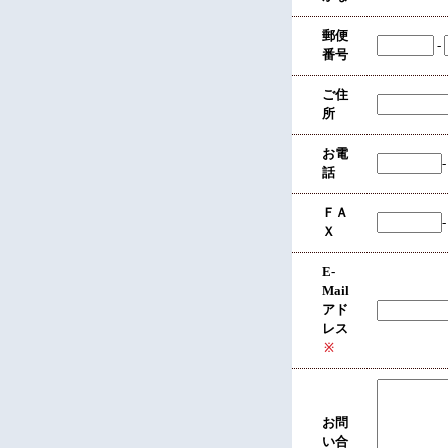
郵便
-
番号
ご住
所
お電
話
ＦＡ
Ｘ
E-
Mail
アド
レス
※
お問
い合